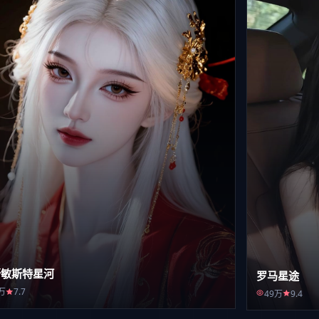
斯敏斯特星河
罗马星途
万
7.7
49万
9.4