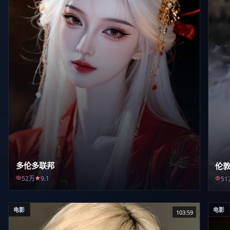
多伦多联邦
伦敦
52万
9.1
51
电影
电影
103:59