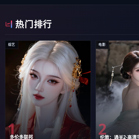
热门排行
综艺
电影
1
2
多伦多联邦
伦敦：通关2·高清