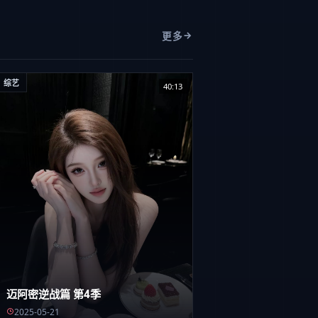
更多
综艺
40:13
迈阿密逆战篇 第4季
2025-05-21