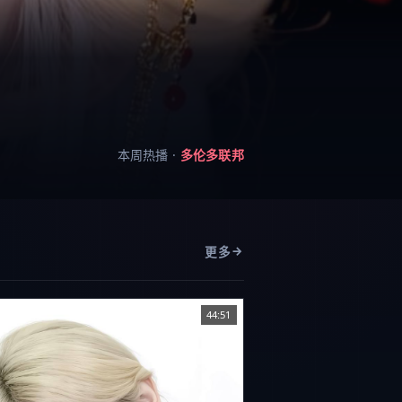
本周热播 ·
多伦多联邦
更多
44:51