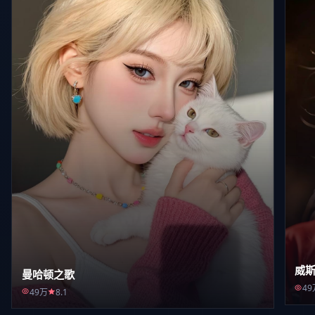
威
曼哈顿之歌
49
49万
8.1