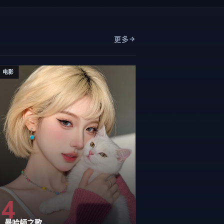
更多
电影
4
曼哈顿之歌