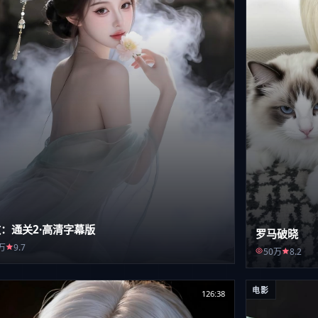
：通关2·高清字幕版
罗马破晓
万
9.7
50万
8.2
电影
126:38