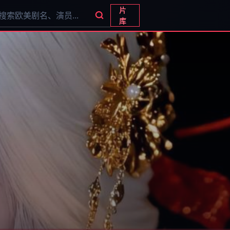
片
搜索影片
库