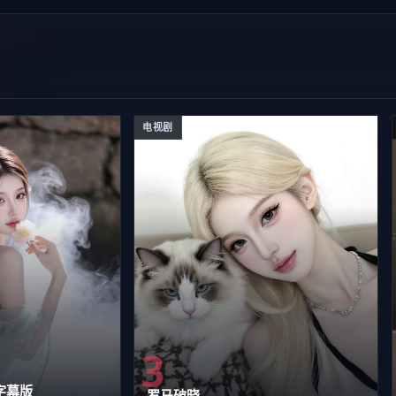
电视剧
3
字幕版
罗马破晓