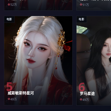
52万
51万
电影
电影
5
6
威斯敏斯特星河
罗马星途
49万
49万