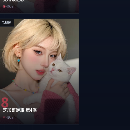
49万
电视剧
8
芝加哥逆旅 第4季
49万